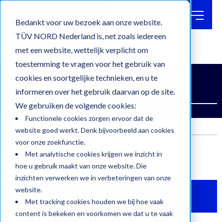
BLOG
OVER
Bedankt voor uw bezoek aan onze website.
TÜV
TÜV NORD Nederland is, net zoals iedereen
met een website, wettelijk verplicht om
WERKEN
BIJ
Blog
toestemming te vragen voor het gebruik van
CONTACT
cookies en soortgelijke technieken, en u te
CERTIFICATEN & KEURMERKEN
KEURINGEN
informeren over het gebruik daarvan op de site.
ZOEKEN
We gebruiken de volgende cookies:
Functionele cookies zorgen ervoor dat de
Blog posts met het
website goed werkt. Denk bijvoorbeeld aan cookies
onderwerp " ":
voor onze zoekfunctie.
Met analytische cookies krijgen we inzicht in
hoe u gebruik maakt van onze website. Die
inzichten verwerken we in verbeteringen van onze
website.
Abonneren
Met tracking cookies houden we bij hoe vaak
content is bekeken en voorkomen we dat u te vaak