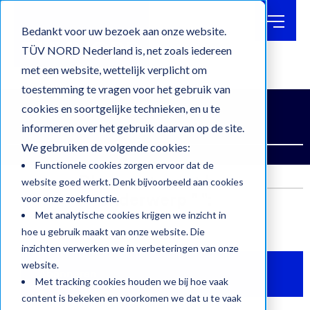
BLOG
OVER
Bedankt voor uw bezoek aan onze website.
TÜV
TÜV NORD Nederland is, net zoals iedereen
met een website, wettelijk verplicht om
WERKEN
BIJ
Blog
toestemming te vragen voor het gebruik van
CONTACT
cookies en soortgelijke technieken, en u te
CERTIFICATEN & KEURMERKEN
KEURINGEN
informeren over het gebruik daarvan op de site.
ZOEKEN
We gebruiken de volgende cookies:
Functionele cookies zorgen ervoor dat de
Blog posts met het
website goed werkt. Denk bijvoorbeeld aan cookies
onderwerp " ":
voor onze zoekfunctie.
Met analytische cookies krijgen we inzicht in
hoe u gebruik maakt van onze website. Die
inzichten verwerken we in verbeteringen van onze
website.
Abonneren
Met tracking cookies houden we bij hoe vaak
content is bekeken en voorkomen we dat u te vaak