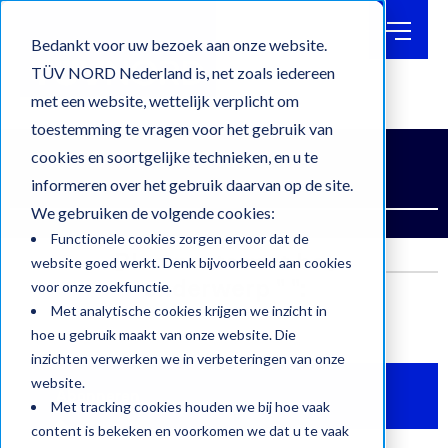
BLOG
OVER
Bedankt voor uw bezoek aan onze website.
TÜV
TÜV NORD Nederland is, net zoals iedereen
met een website, wettelijk verplicht om
WERKEN
BIJ
Blog
toestemming te vragen voor het gebruik van
CONTACT
cookies en soortgelijke technieken, en u te
CERTIFICATEN & KEURMERKEN
KEURINGEN
informeren over het gebruik daarvan op de site.
ZOEKEN
We gebruiken de volgende cookies:
Functionele cookies zorgen ervoor dat de
Blog posts met het
website goed werkt. Denk bijvoorbeeld aan cookies
onderwerp " ":
voor onze zoekfunctie.
Met analytische cookies krijgen we inzicht in
hoe u gebruik maakt van onze website. Die
inzichten verwerken we in verbeteringen van onze
website.
Abonneren
Met tracking cookies houden we bij hoe vaak
content is bekeken en voorkomen we dat u te vaak